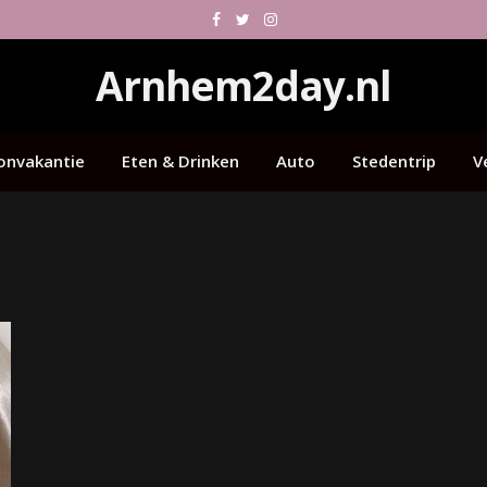
Facebook
Twitter
Instagram
Arnhem2day.nl
onvakantie
Eten & Drinken
Auto
Stedentrip
V