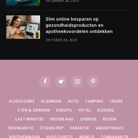
DECEMBER 28, 2025
Slim online besparen op
gezondheidsproducten en
apotheekvoordelen ontdekken
OKTOBER 26, 2025
Facebook
Twitter
Instagram
Pinterest
ACCESSOIRES
ALGEMEEN
AUTO
CAMPING
CRUISE
ETEN & DRINKEN
EUROPA
HOTEL
KLEDING
LAST MINUTES
NEDERLAND
OVERIGE
REIZEN
SKIVAKANTIE
STEDENTRIP
VAKANTIE
VAKANTIEHUIS
VERZEKERINGEN
VLIEGTICKETS
WERELD
ZONVAKANTIE