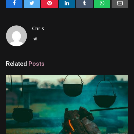
Facebook
Twitter
Pinterest
LinkedIn
Tumblr
WhatsApp
Emai
Chris
Website
Related
Posts