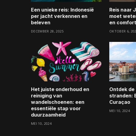
Een unieke reis: Indonesië
Reis naar J
per jacht verkennen en
moet wete
beleven
en comfor
DECEMBER 28, 2025
OKTOBER 6, 20
Het juiste onderhoud en
Ontdek de 
reiniging van
stranden: 
wandelschoenen: een
Curaçao
essentiële stap voor
MEI 10, 2024
duurzaamheid
MEI 10, 2024