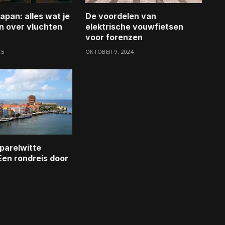
apan: alles wat je
De voordelen van
n over vluchten
elektrische vouwfietsen
t
voor forenzen
25
OKTOBER 9, 2024
parelwitte
Een rondreis door