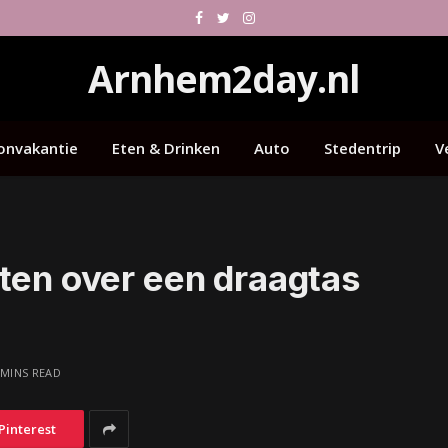
Facebook
Twitter
Instagram
Arnhem2day.nl
onvakantie
Eten & Drinken
Auto
Stedentrip
V
ten over een draagtas
 MINS READ
Pinterest