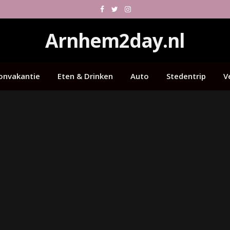
Facebook
Twitter
Instagram
Arnhem2day.nl
onvakantie
Eten & Drinken
Auto
Stedentrip
V