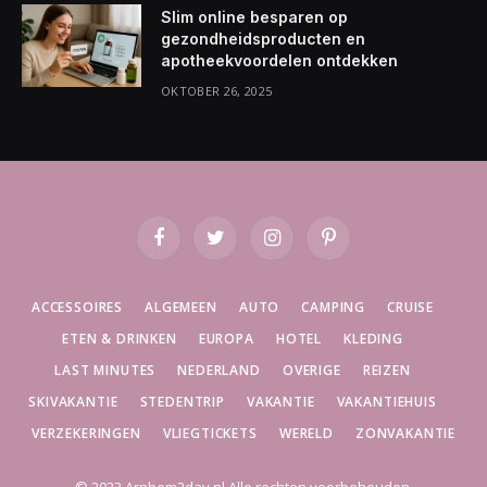
Slim online besparen op
gezondheidsproducten en
apotheekvoordelen ontdekken
OKTOBER 26, 2025
Facebook
Twitter
Instagram
Pinterest
ACCESSOIRES
ALGEMEEN
AUTO
CAMPING
CRUISE
ETEN & DRINKEN
EUROPA
HOTEL
KLEDING
LAST MINUTES
NEDERLAND
OVERIGE
REIZEN
SKIVAKANTIE
STEDENTRIP
VAKANTIE
VAKANTIEHUIS
VERZEKERINGEN
VLIEGTICKETS
WERELD
ZONVAKANTIE
© 2023 Arnhem2day.nl Alle rechten voorbehouden.