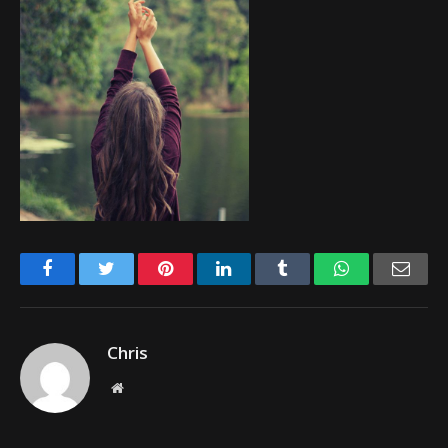
Facebook
Twitter
Pinterest
LinkedIn
Tumblr
WhatsApp
Emai
Chris
Website