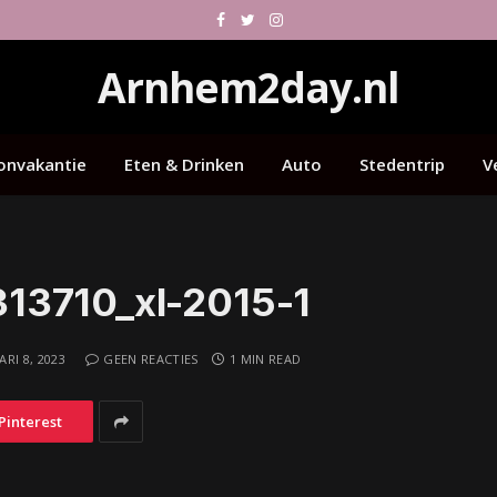
Facebook
Twitter
Instagram
Arnhem2day.nl
onvakantie
Eten & Drinken
Auto
Stedentrip
V
13710_xl-2015-1
RI 8, 2023
GEEN REACTIES
1 MIN READ
Pinterest