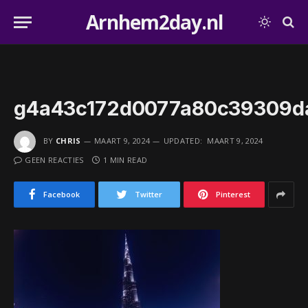
Arnhem2day.nl
g4a43c172d0077a80c39309da
BY
CHRIS
MAART 9, 2024
UPDATED:
MAART 9, 2024
GEEN REACTIES
1 MIN READ
Facebook
Twitter
Pinterest