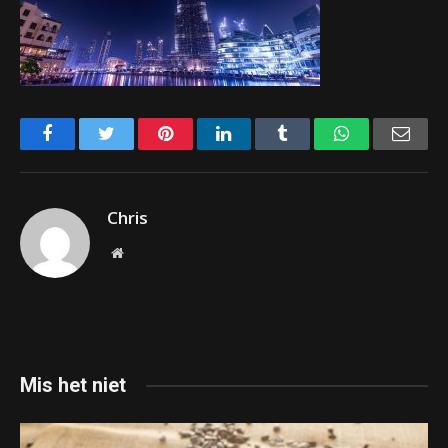
Facebook
Twitter
Pinterest
LinkedIn
Tumblr
WhatsApp
Emai
Chris
Website
Mis het niet