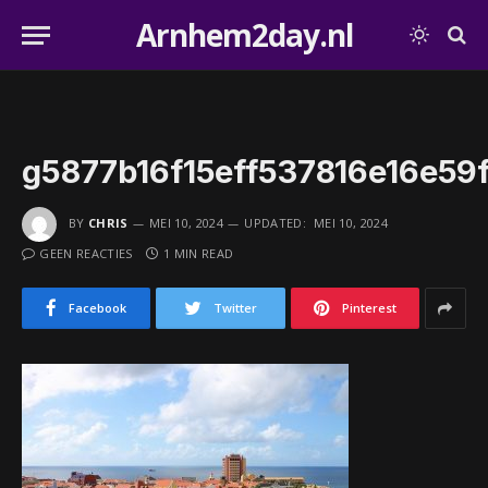
Arnhem2day.nl
g5877b16f15eff537816e16e5
BY
CHRIS
MEI 10, 2024
UPDATED:
MEI 10, 2024
GEEN REACTIES
1 MIN READ
Facebook
Twitter
Pinterest