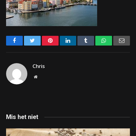
Facebook
Twitter
Pinterest
LinkedIn
Tumblr
WhatsApp
Emai
Chris
Website
Mis het niet