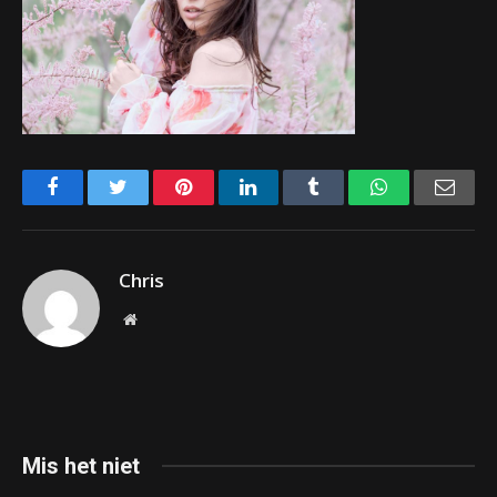
Facebook
Twitter
Pinterest
LinkedIn
Tumblr
WhatsApp
Emai
Chris
Website
Mis het niet