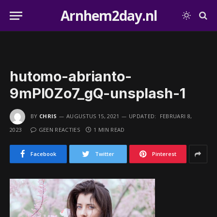
Arnhem2day.nl
hutomo-abrianto-
9mPl0Zo7_gQ-unsplash-1
BY
CHRIS
AUGUSTUS 15, 2021
UPDATED:
FEBRUARI 8,
2023
GEEN REACTIES
1 MIN READ
Facebook
Twitter
Pinterest