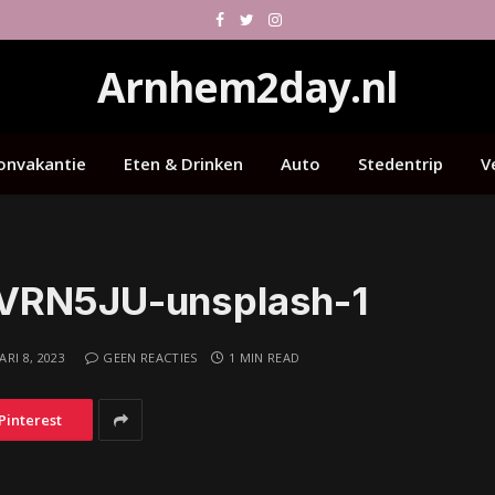
Facebook
Twitter
Instagram
Arnhem2day.nl
onvakantie
Eten & Drinken
Auto
Stedentrip
V
nVRN5JU-unsplash-1
RI 8, 2023
GEEN REACTIES
1 MIN READ
Pinterest