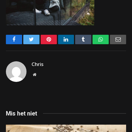
Facebook
Twitter
Pinterest
LinkedIn
Tumblr
WhatsApp
Emai
Chris
Website
Mis het niet