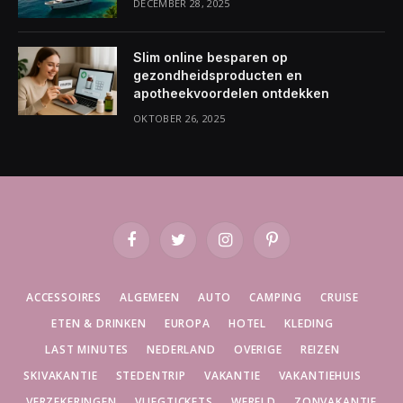
DECEMBER 28, 2025
Slim online besparen op
gezondheidsproducten en
apotheekvoordelen ontdekken
OKTOBER 26, 2025
Facebook
Twitter
Instagram
Pinterest
ACCESSOIRES
ALGEMEEN
AUTO
CAMPING
CRUISE
ETEN & DRINKEN
EUROPA
HOTEL
KLEDING
LAST MINUTES
NEDERLAND
OVERIGE
REIZEN
SKIVAKANTIE
STEDENTRIP
VAKANTIE
VAKANTIEHUIS
VERZEKERINGEN
VLIEGTICKETS
WERELD
ZONVAKANTIE