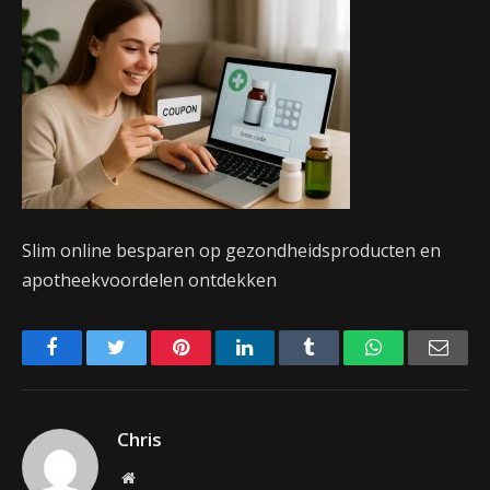
Slim online besparen op gezondheidsproducten en
apotheekvoordelen ontdekken
Facebook
Twitter
Pinterest
LinkedIn
Tumblr
WhatsApp
Emai
Chris
Website